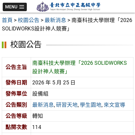
跳
MENU
至
首頁
>
校園公告
>
最新消息
>
南臺科技大學辦理「2026
主
SOLIDWORKS設計神人競賽」
要
內
校園公告
容
區
南臺科技大學辦理「2026 SOLIDWORKS
公告主旨
設計神人競賽」
發佈日期
2026 年 5 月 25 日
發佈單位
設備組
公告類別
最新消息
,
研習天地
,
學生園地
,
來文宣導
公告等級
轉知
點閱次數
114