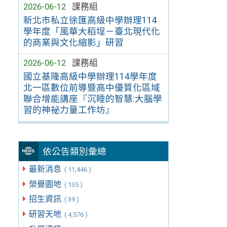
2026-06-12
課務組
新北市私立徐匯高級中學辦理114
學年度「風華大稻埕－臺北現代化
的商業與文化縮影」研習
2026-06-12
課務組
國立基隆高級中學辦理114學年度
北一區數位前導暨高中優質化區域
聯合增能講座『沉睡的智慧:大腦學
習的神祕力量工作坊』
依公告類別彙總
最新消息
( 11,446 )
榮譽園地
( 135 )
招生資訊
( 39 )
研習天地
( 4,576 )