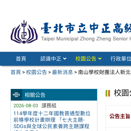
跳
至
主
要
內
容
區
首頁
認識中正
校園公告
行政單
首頁
>
校園公告
>
最新消息
>
南山學校財團法人新北
校園
相關公告
2026-08-03
課務組
114學年度十二年國教普通型數位
公告主旨
前導學校計畫辦理 「七大主題-
SDGs與全球公民素養跨主題課程