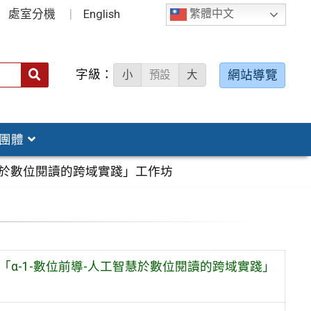
處室分機
English
繁體中文
字級：
送出
網站導覽
小
預設
大
搜
尋：
團體
智慧於數位閱讀的跨域實踐」工作坊
α-1-數位前導-人工智慧於數位閱讀的跨域實踐」