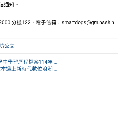
信通知。
 分機122，電子信箱：smartdogs@gm.nssh.n
作坊公文
習歷程檔案114年 ...
遇上新時代數位浪潮 ...