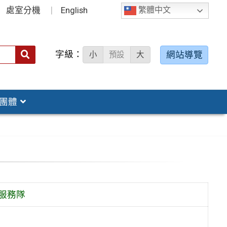
處室分機
English
繁體中文
字級：
送出
網站導覽
小
預設
大
搜
尋：
團體
生服務隊