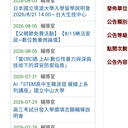
2026-08-05
輔導室
日本國立筑波大學入學留學說明會
發佈單位
2026/8/21 14:00~ 台大生技中心
公告類別
2026-08-05
輔導室
【父親節免費活動】【8/15樂活家
公告等級
庭~數位教養微論壇】
點閱次數
2026-08-05
輔導室
「當CRC遇 上AI-數位性暴力與深偽
公告內容
技術下的資安防禦指南」
2026-07-31
輔導室
AI「STEM高中生職涯發 展線上系
列講座」國立中山大學
2026-07-29
輔導室
高三考試分發入學選填志願輔導說
明會
2026-07-29
輔導室