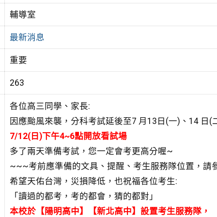
輔導室
最新消息
重要
263
各位高三同學、家長:
因應颱風來襲，分科考試延後至7 月13日(一)、14 日(
7/12(日)下午4~6點開放看試場
多了兩天準備考試，您一定會考更高分喔~
~~~考前應準備的文具、提醒、考生服務隊位置，請參
希望天佑台灣，災損降低，也祝福各位考生:
「讀過的都考，考的都會，猜的都對」
本校於【陽明高中】【新北高中】設置考生服務隊，