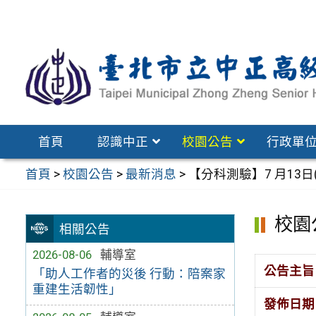
跳
至
主
要
內
容
區
首頁
認識中正
校園公告
行政單
首頁
>
校園公告
>
最新消息
>
【分科測驗】7 月13日
校園
相關公告
2026-08-06
輔導室
公告主旨
「助人工作者的災後 行動：陪案家
重建生活韌性」
發佈日期