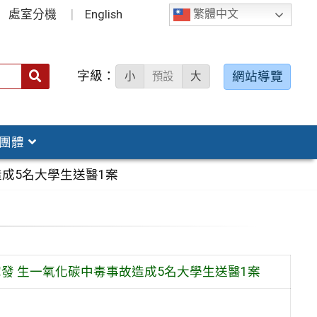
處室分機
English
繁體中文
字級：
送出
網站導覽
小
預設
大
搜
尋：
團體
造成5名大學生送醫1案
宅發 生一氧化碳中毒事故造成5名大學生送醫1案