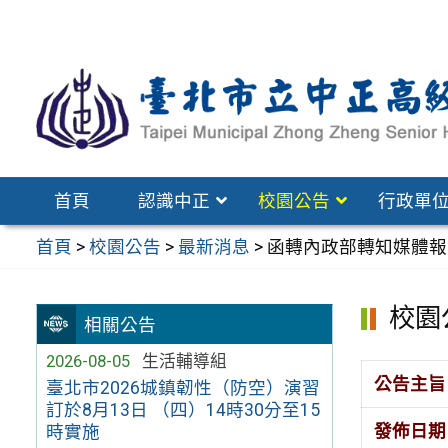
跳
至
主
要
內
容
區
首頁
認識中正
校園公告
行政單
首頁
>
校園公告
>
最新消息
>
函轉內政部轉知媒體報導
校園
相關公告
2026-08-05
生活輔導組
公告主旨
臺北市2026城鎮韌性（防空）演習
訂於8月13日 （四）14時30分至15
發佈日期
時實施