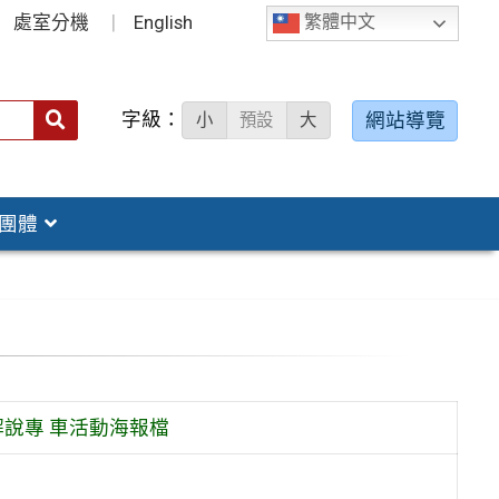
處室分機
English
繁體中文
字級：
送出
網站導覽
小
預設
大
搜
尋：
團體
說專 車活動海報檔