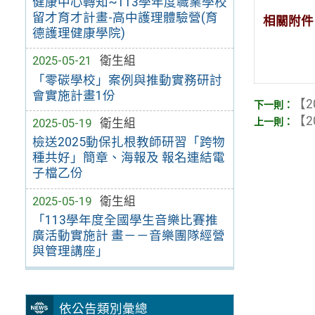
健康中心轉知~113學年度職業學校
留才育才計畫-高中護理體驗營(育
相關附件
德護理健康學院)
2025-05-21
衛生組
「零碳學校」案例與推動實務研討
會實施計畫1份
【2
【2
2025-05-19
衛生組
檢送2025動保扎根教師研習「跨物
種共好」簡章、海報及 報名連結電
子檔乙份
2025-05-19
衛生組
「113學年度全國學生音樂比賽推
廣活動實施計 畫－－音樂團隊經營
與管理講座」
依公告類別彙總