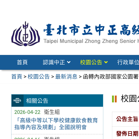
跳
至
主
要
內
容
區
首頁
認識中正
校園公告
行政單
首頁
>
校園公告
>
最新消息
>
函轉內政部國家公園署
校園
相關公告
2026-04-22
衛生組
公告主旨
「高級中等以下學校健康飲食教育
指導內容及規劃」全國說明會
發佈日期