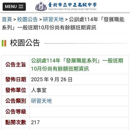
跳
MENU
至
首頁
>
校園公告
>
研習天地
>
公訓處114年「發展職能
主
系列」一般班期10月份尚有餘額班期資訊
要
內
校園公告
容
區
公訓處114年「發展職能系列」一般班期
公告主旨
10月份尚有餘額班期資訊
發佈日期
2025 年 9 月 26 日
發佈單位
人事室
公告類別
研習天地
公告等級
點閱次數
217