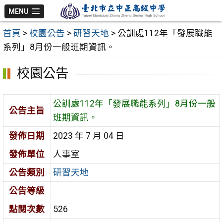
跳
MENU
至
首頁
>
校園公告
>
研習天地
>
公訓處112年「發展職能
主
系列」8月份一般班期資訊。
要
內
校園公告
容
區
公訓處112年「發展職能系列」8月份一般
公告主旨
班期資訊。
發佈日期
2023 年 7 月 04 日
發佈單位
人事室
公告類別
研習天地
公告等級
點閱次數
526