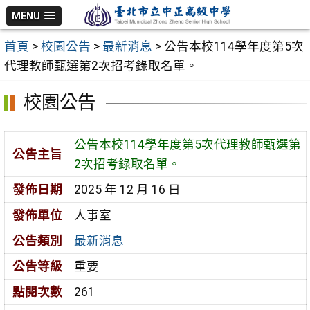
跳
MENU
至
首頁
>
校園公告
>
最新消息
>
公告本校114學年度第5次
主
代理教師甄選第2次招考錄取名單。
要
內
校園公告
容
區
公告本校114學年度第5次代理教師甄選第
公告主旨
2次招考錄取名單。
發佈日期
2025 年 12 月 16 日
發佈單位
人事室
公告類別
最新消息
公告等級
重要
點閱次數
261