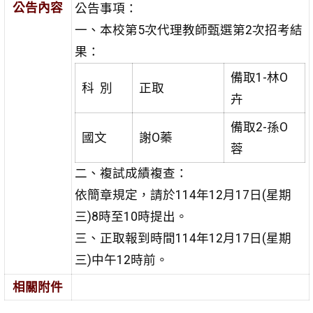
公告內容
公告事項：
一、本校第5次代理教師甄選第2次招考結
果：
備取1-林O
科 別
正取
卉
備取2-孫O
國文
謝O蓁
蓉
二、複試成績複查：
依簡章規定，請於114年12月17日(星期
三)8時至10時提出。
三、正取報到時間114年12月17日(星期
三)中午12時前。
相關附件