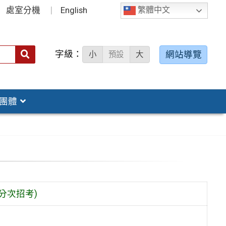
處室分機
English
繁體中文
字級：
送出
網站導覽
小
預設
大
搜
尋：
團體
分次招考)