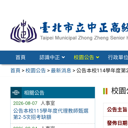
跳
至
主
要
內
容
區
首頁
認識中正
校園公告
行政單
首頁
>
校園公告
>
最新消息
>
公告本校114學年度第
校園
相關公告
2026-08-07
人事室
公告主旨
公告本校115學年度代理教師甄選
第2-5次招考缺額
發佈日期