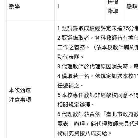
擇優
數學
1
懸缺
錄取
1.甄試錄取成績經評定未達75
2.甄選錄取者，各科教師皆有擔
工作之義務。（依本校教師聘約
動代表隊。
3.代理教師於代理原因消失時，
4.備取若干名，依規定如遇本校
任遞補之。
本次甄選
5.本校專任教師非經學校同意不
注意事項
相關規定辦理。
6.代理教師薪資依「臺北市政府
覽表」辦理，倘代理教師未具代
術研究費按八成支給。