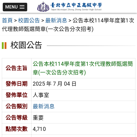
跳
MENU
至
首頁
>
校園公告
>
最新消息
>
公告本校114學年度第1次
主
代理教師甄選簡章(一次公告分次招考)
要
內
校園公告
容
區
公告本校114學年度第1次代理教師甄選簡
公告主旨
章(一次公告分次招考)
發佈日期
2025 年 7 月 04 日
發佈單位
人事室
公告類別
最新消息
公告等級
重要
點閱次數
4,710