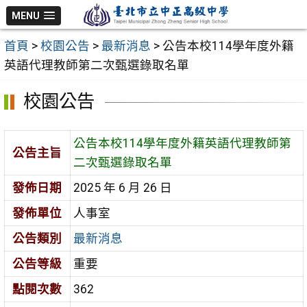
跳
MENU
至
首頁
>
校園公告
>
最新消息
>
公告本校114學年度外籍
主
英語代理教師第二次甄選錄取名單
要
內
校園公告
容
區
公告本校114學年度外籍英語代理教師第
公告主旨
二次甄選錄取名單
發佈日期
2025 年 6 月 26 日
發佈單位
人事室
公告類別
最新消息
公告等級
重要
點閱次數
362