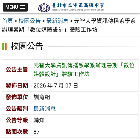
跳
MENU
至
首頁
>
校園公告
>
最新消息
>
元智大學資訊傳播系學系
主
辦理暑期「數位媒體設計」體驗工作坊
要
內
校園公告
容
區
元智大學資訊傳播系學系辦理暑期「數位
公告主旨
媒體設計」體驗工作坊
發佈日期
2026 年 7 月 07 日
發佈單位
訓育組
公告類別
最新消息
公告等級
轉知
點閱次數
87