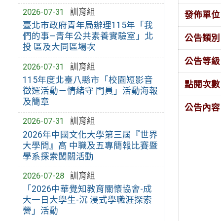
2026-07-31
訓育組
發佈單位
臺北市政府青年局辦理115年「我
們的事—青年公共素養實驗室」北
公告類別
投 區及大同區場次
公告等級
2026-07-31
訓育組
115年度北臺八縣市「校園短影音
點閱次數
徵選活動－情緒守 門員」活動海報
及簡章
公告內容
2026-07-31
訓育組
2026年中國文化大學第三屆『世界
大學問』高 中職及五專簡報比賽暨
學系探索闖關活動
2026-07-28
訓育組
「2026中華覺知教育關懷協會-成
大一日大學生-沉 浸式學職涯探索
營」活動