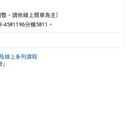
調整，請依線上簡章為主）
81196分機5811。
體及線上系列課程
營」