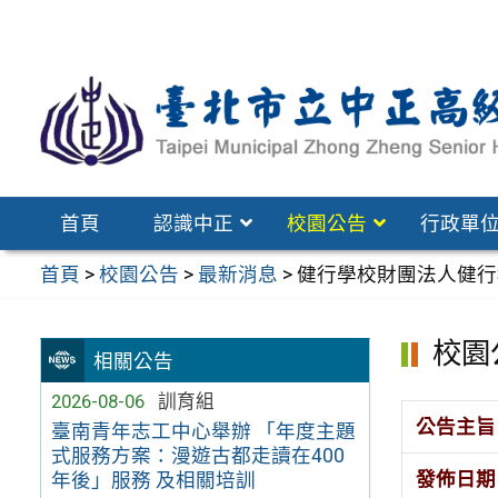
跳
至
主
要
內
容
區
首頁
認識中正
校園公告
行政單
首頁
>
校園公告
>
最新消息
>
健行學校財團法人健行
校園
相關公告
2026-08-06
訓育組
公告主旨
臺南青年志工中心舉辦 「年度主題
式服務方案：漫遊古都走讀在400
發佈日期
年後」服務 及相關培訓