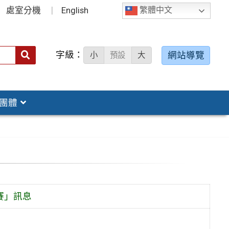
處室分機
English
繁體中文
字級：
送出
網站導覽
小
預設
大
搜
尋：
團體
賽」訊息