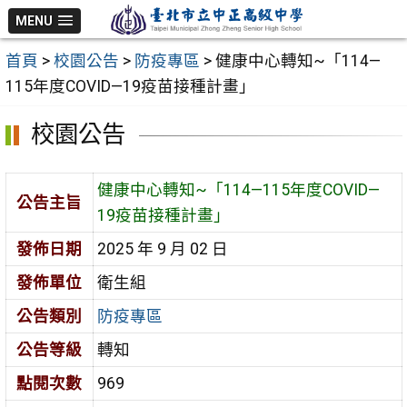
跳
MENU
至
首頁
>
校園公告
>
防疫專區
>
健康中心轉知~「114—
主
115年度COVID—19疫苗接種計畫」
要
內
校園公告
容
區
健康中心轉知~「114—115年度COVID—
公告主旨
19疫苗接種計畫」
發佈日期
2025 年 9 月 02 日
發佈單位
衛生組
公告類別
防疫專區
公告等級
轉知
點閱次數
969