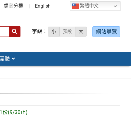
處室分機
English
繁體中文
字級：
送出
網站導覽
小
預設
大
搜
尋：
團體
9/30止)