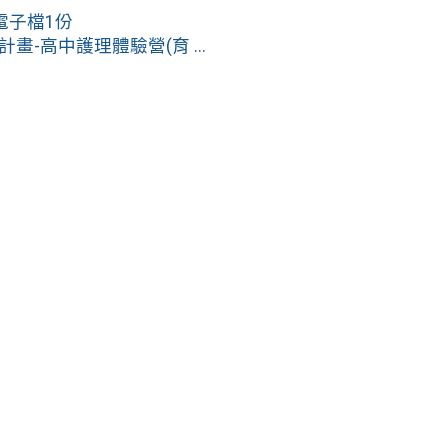
電子檔1份
-高中護理體驗營(育 ...