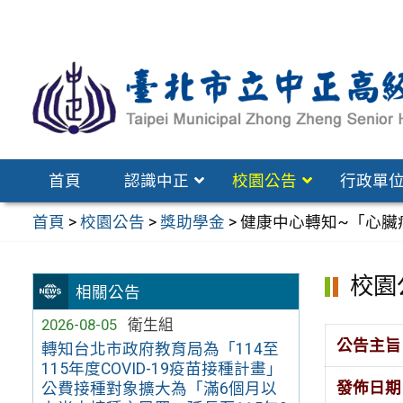
跳
至
主
要
內
容
區
首頁
認識中正
校園公告
行政單
首頁
>
校園公告
>
獎助學金
>
健康中心轉知~「心臟病
校園
相關公告
2026-08-05
衛生組
公告主旨
轉知台北市政府教育局為「114至
115年度COVID-19疫苗接種計畫」
發佈日期
公費接種對象擴大為「滿6個月以