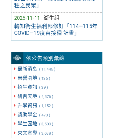
種之民眾」
2025-11-11
衛生組
轉知衛生福利部修訂「114—115年
COVID—19疫苗接種 計畫」
依公告類別彙總
最新消息
( 11,446 )
榮譽園地
( 135 )
招生資訊
( 39 )
研習天地
( 4,576 )
升學資訊
( 1,152 )
獎助學金
( 470 )
學生園地
( 3,500 )
來文宣導
( 3,638 )