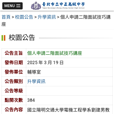
跳
MENU
至
首頁
>
校園公告
>
升學資訊
>
個人申請二階面試技巧講
主
座
要
內
校園公告
容
區
公告主旨
個人申請二階面試技巧講座
發佈日期
2025 年 3 月 19 日
發佈單位
輔導室
公告類別
升學資訊
公告等級
點閱次數
384
公告內容
國立陽明交通大學電機工程學系劉建男教