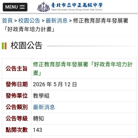
跳
MENU
至
首頁
>
校園公告
>
最新消息
>
修正教育部青年發展署
主
「好政青年培力計畫」
要
內
校園公告
容
區
修正教育部青年發展署「好政青年培力計
公告主旨
畫」
發佈日期
2026 年 5 月 12 日
發佈單位
教學組
公告類別
最新消息
公告等級
轉知
點閱次數
143