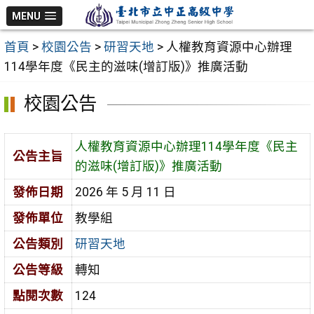
跳
MENU
至
首頁
>
校園公告
>
研習天地
>
人權教育資源中心辦理
主
114學年度《民主的滋味(增訂版)》推廣活動
要
內
校園公告
容
區
人權教育資源中心辦理114學年度《民主
公告主旨
的滋味(增訂版)》推廣活動
發佈日期
2026 年 5 月 11 日
發佈單位
教學組
公告類別
研習天地
公告等級
轉知
點閱次數
124