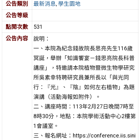
公告類別
最新消息
,
學生園地
公告等級
點閱次數
531
公告內容
說明：
一、本院為紀念錢故院長思亮先生116歲
冥誕，舉辦「知識饗宴－錢思亮院長科普
講座」，特邀請本院植物暨微生物學研究
所吳素幸特聘研究員兼所長以「與光同
行：『光』、『陰』如何左右植物」為題
演講（活動海報如附件）。
二、講座時間：113年2月27日晚間7時至
8時30分，地點：本院學術活動中心2樓第
1會議室。
三、報名網址：https://conference.iis.sini