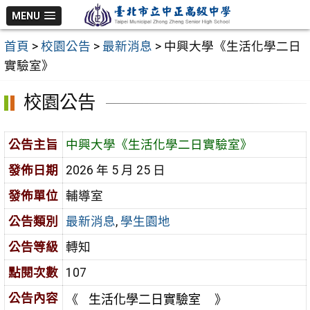
跳
MENU
至
首頁
>
校園公告
>
最新消息
>
中興大學《生活化學二日
主
實驗室》
要
內
校園公告
容
區
公告主旨
中興大學《生活化學二日實驗室》
發佈日期
2026 年 5 月 25 日
發佈單位
輔導室
公告類別
最新消息
,
學生園地
公告等級
轉知
點閱次數
107
公告內容
《
生活化學二日實驗室
》