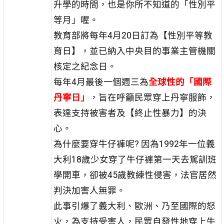
升學的時間，也是你所不知道的「性別平
等月」喔。
教育部將每年4月20日訂為【性別平等教
育日】，並已納入中央目的事業主管機關
核定之紀念日。
每年4月最後一個週三為
全球性的「國際
丹寧日」
，旨在呼籲民眾穿上丹寧服飾，
表達支持被害者及【終止性暴力】的決
心。
為什麼要穿牛仔褲呢? 因為1992年一位義
大利18歲少女穿了牛仔褲第一天去駕訓班
學開車，卻被45歲教練性侵害，法官居然
判決加害人無罪。
此事引爆了義大利、歐洲、乃至國際的怒
火，為支持受害人，民眾自發性地穿上牛