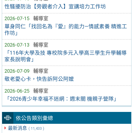
性騷擾防治【旁觀者介入】宣講培力工作坊
2026-07-15
輔導室
單身同仁「找回名為『愛』的能力—情感素養 精進工
作坊」
2026-07-13
輔導室
「116年大學及技 專校院多元入學高三學生升學輔導
家長說明會」
2026-07-09
輔導室
敬老愛心卡，快告訴阿公阿嬤
2026-06-25
輔導室
「2026青少年幸福不迷網：週末關 機親子營隊」
依公告類別彙總
最新消息
( 11,433 )