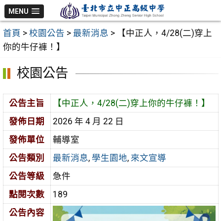
跳
MENU
至
首頁
>
校園公告
>
最新消息
>
【中正人，4/28(二)穿上
主
你的牛仔褲！】
要
內
校園公告
容
區
公告主旨
【中正人，4/28(二)穿上你的牛仔褲！】
發佈日期
2026 年 4 月 22 日
發佈單位
輔導室
公告類別
最新消息
,
學生園地
,
來文宣導
公告等級
急件
點閱次數
189
公告內容