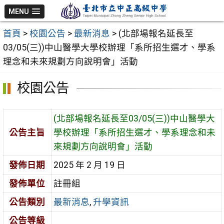
跳
MENU
至
首頁
>
校園公告
>
最新消息
>
(北部場報名延長至
主
03/05(三))中山醫學大學校辦理「系所招生選才、學系
要
理念和未來規劃方向說明會」活動
內
容
校園公告
區
(北部場報名延長至03/05(三))中山醫學大
公告主旨
學校辦理「系所招生選才、學系理念和未
來規劃方向說明會」活動
發佈日期
2025 年 2 月 19 日
發佈單位
註冊組
公告類別
最新消息
,
升學資訊
公告等級