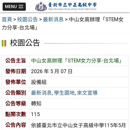
跳
MENU
至
首頁
>
校園公告
>
最新消息
>
中山女高辦理「STEM女
主
力分享-台北場」
要
內
校園公告
容
區
公告主旨
中山女高辦理「STEM女力分享-台北場」
發佈日期
2026 年 5 月 07 日
發佈單位
設備組
公告類別
最新消息
,
學生園地
,
來文宣導
公告等級
轉知
點閱次數
115
公告內容
依據臺北市立中山女子高級中學115年5月