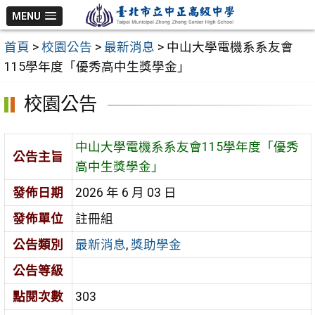
跳
MENU
至
首頁
>
校園公告
>
最新消息
>
中山大學電機系系友會
主
115學年度「優秀高中生獎學金」
要
內
校園公告
容
區
中山大學電機系系友會115學年度「優秀
公告主旨
高中生獎學金」
發佈日期
2026 年 6 月 03 日
發佈單位
註冊組
公告類別
最新消息
,
獎助學金
公告等級
點閱次數
303