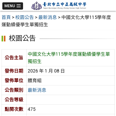
跳
MENU
至
首頁
>
校園公告
>
最新消息
>
中國文化大學115學年度
主
運動績優學生單獨招生
要
內
校園公告
容
區
中國文化大學115學年度運動績優學生單
公告主旨
獨招生
發佈日期
2026 年 1 月 08 日
發佈單位
體育組
公告類別
最新消息
公告等級
點閱次數
475