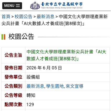
跳
MENU
至
首頁
>
校園公告
>
最新消息
>
中國文化大學辦理產業新
主
尖兵計畫「AI大數據人才養成班(第8梯次)」
要
內
校園公告
容
區
中國文化大學辦理產業新尖兵計畫「AI大
公告主旨
數據人才養成班(第8梯次)」
發佈日期
2026 年 6 月 05 日
發佈單位
設備組
公告類別
最新消息
,
學生園地
,
來文宣導
公告等級
轉知
點閱次數
129