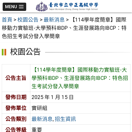
跳
MENU
至
首頁
>
校園公告
>
最新消息
>
【114學年度簡章】國際
主
移動力實驗班-大學預科IBDP、生涯發展路向IBCP：特
要
色招生考試分發入學簡章
內
容
校園公告
區
【114學年度簡章】國際移動力實驗班-大
公告主旨
學預科IBDP、生涯發展路向IBCP：特色招
生考試分發入學簡章
發佈日期
2025 年 1 月 15 日
發佈單位
實研組
公告類別
最新消息
,
招生資訊
公告等級
重要