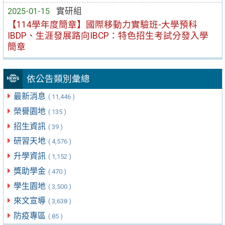
2025-01-15
實研組
【114學年度簡章】國際移動力實驗班-大學預科
IBDP、生涯發展路向IBCP：特色招生考試分發入學
簡章
依公告類別彙總
最新消息
( 11,446 )
榮譽園地
( 135 )
招生資訊
( 39 )
研習天地
( 4,576 )
升學資訊
( 1,152 )
獎助學金
( 470 )
學生園地
( 3,500 )
來文宣導
( 3,638 )
防疫專區
( 85 )