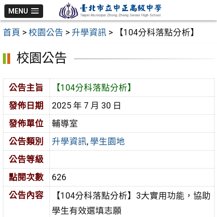
跳
MENU
至
首頁
>
校園公告
>
升學資訊
>
【104分科落點分析】
主
要
校園公告
內
容
公告主旨
【104分科落點分析】
區
發佈日期
2025 年 7 月 30 日
發佈單位
輔導室
公告類別
升學資訊
,
學生園地
公告等級
點閱次數
626
公告內容
【104分科落點分析】3大實用功能，協助
學生有效選填志願