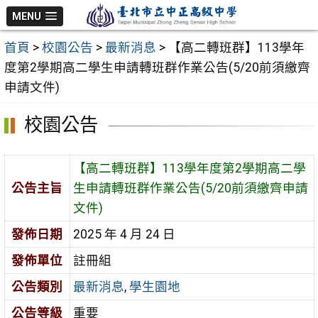
跳
MENU
至
首頁
>
校園公告
>
最新消息
>
【高二轉班群】113學年
主
度第2學期高二學生申請轉班群作業公告(5/20前須繳齊
要
申請文件)
內
容
校園公告
區
【高二轉班群】113學年度第2學期高二學
公告主旨
生申請轉班群作業公告(5/20前須繳齊申請
文件)
發佈日期
2025 年 4 月 24 日
發佈單位
註冊組
公告類別
最新消息
,
學生園地
公告等級
重要