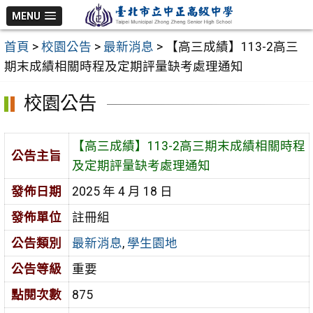
跳
MENU
至
首頁
>
校園公告
>
最新消息
>
【高三成績】113-2高三
主
期末成績相關時程及定期評量缺考處理通知
要
內
校園公告
容
區
【高三成績】113-2高三期末成績相關時程
公告主旨
及定期評量缺考處理通知
發佈日期
2025 年 4 月 18 日
發佈單位
註冊組
公告類別
最新消息
,
學生園地
公告等級
重要
點閱次數
875