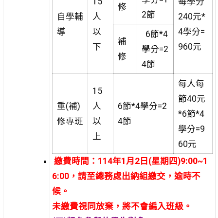
15
每學分
修
2節
自學輔
人
240元*
導
以
4學分=
6節*4
補
下
960元
學分=2
修
4節
每人每
15
節40元
重(補)
人
6節*4學分=2
*6節*4
修專班
以
4節
學分=9
上
60元
繳費時間：114年1月2日(星期四)9:00~1
6:00，請至總務處出納組繳交，逾時不
候。
未繳費視同放棄，將不會編入班級。