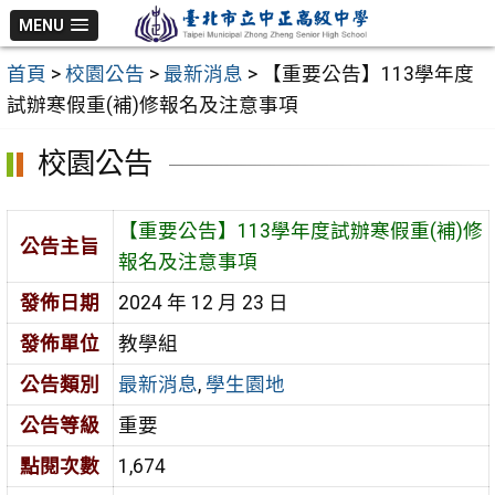
跳
MENU
至
首頁
>
校園公告
>
最新消息
>
【重要公告】113學年度
主
試辦寒假重(補)修報名及注意事項
要
內
校園公告
容
區
【重要公告】113學年度試辦寒假重(補)修
公告主旨
報名及注意事項
發佈日期
2024 年 12 月 23 日
發佈單位
教學組
公告類別
最新消息
,
學生園地
公告等級
重要
點閱次數
1,674