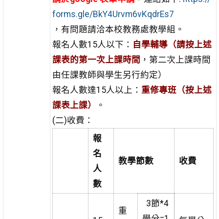
forms.gle/BkY4Urvm6vKqdrEs7
，有問題請洽本校教務處教學組。
報名人數15人以下：
自學輔導（請按上述
課表的第一次上課時間
，第二次上課時間
由任課教師與學生另行約定）
報名人數達15人以上：
重修專班（按上述
課表上課）
。
(二)收費：
報
名
教學節數
收費
人
數
3節*4
重
學分=1