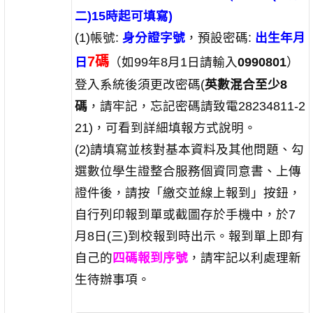
二)15時起可填寫)
(1)帳號:
身分證字號
，預設密碼:
出生年月
7碼
日
（如99年8月1日請輸入
0990801
）
登入系統後須更改密碼(
英數混合至少8
碼
，請牢記，忘記密碼請致電28234811-2
21)，可看到詳細填報方式說明。
(2)請填寫並核對基本資料及其他問題、勾
選數位學生證整合服務個資同意書、上傳
證件後，請按「繳交並線上報到」按鈕，
自行列印報到單或截圖存於手機中，於7
月8日(三)到校報到時出示。報到單上即有
自己的
四碼報到序號
，請牢記以利處理新
生待辦事項。