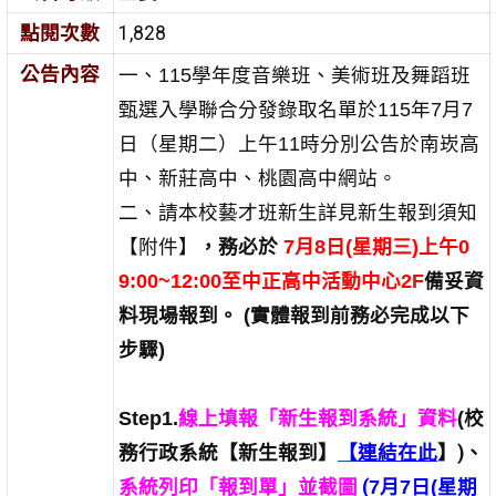
點閱次數
1,828
公告內容
一、115學年度音樂班、美術班及舞蹈班
甄選入學聯合分發錄取名單於115年7月7
日（星期二）上午11時分別公告於南崁高
中、新莊高中、桃園高中網站。
二、請本校藝才班新生詳見新生報到須知
【附件】
，務必
於
7月8日(星期三)上午0
9:00~12:00至中正高中活動中心2F
備妥資
料現場報到。 (實體報到前務必完成以下
步驟)
Step1.
線上填報「新生報到系統」資料
(校
務行政系統【新生報到】
【
連結在此
】
)、
系統列印「報到單」並截圖
(
7月7日(星期