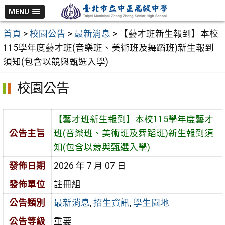
跳
MENU
至
首頁
>
校園公告
>
最新消息
>
【藝才班新生報到】本校
主
115學年度藝才班(音樂班、美術班及舞蹈班)新生報到
要
須知(包含以競與甄選入學)
內
容
校園公告
區
【藝才班新生報到】本校115學年度藝才
公告主旨
班(音樂班、美術班及舞蹈班)新生報到須
知(包含以競與甄選入學)
發佈日期
2026 年 7 月 07 日
發佈單位
註冊組
公告類別
最新消息
,
招生資訊
,
學生園地
公告等級
重要