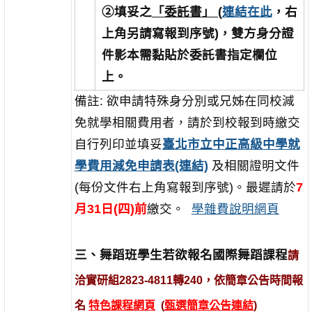
②填妥之
「委託書」 (
連結在此
，右
上角另請寫報到序號)，雙方身分證
件影本需黏貼於委託書指定欄位
上。
備註:
欲申請特殊身分別或兄姊在同校減
免就學相關費用者，請於到校報到時繳交
自行列印並填妥
臺北市立中正高級中學就
學費用減免
申請
表(連結)
及相關證明文件
(每份文件右上角寫報到序號)。最遲請於
7
月31日(四)前
繳交。
學雜費說明網頁
三、舞蹈班學生若欲報名國際舞蹈課程
請
洽實研組2823-4811轉240，依簡章公告時間報
名
特色課程網頁
(
甄選簡章公告連結
)