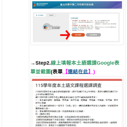
→Step2.
線上填報
本土語選課Google表
單並截圖
(表單
【
連結在此
】)