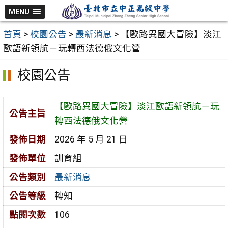
跳
MENU
至
首頁
>
校園公告
>
最新消息
>
【歐路異國大冒險】淡江
主
歐語新領航－玩轉西法德俄文化營
要
內
校園公告
容
區
【歐路異國大冒險】淡江歐語新領航－玩
公告主旨
轉西法德俄文化營
發佈日期
2026 年 5 月 21 日
發佈單位
訓育組
公告類別
最新消息
公告等級
轉知
點閱次數
106