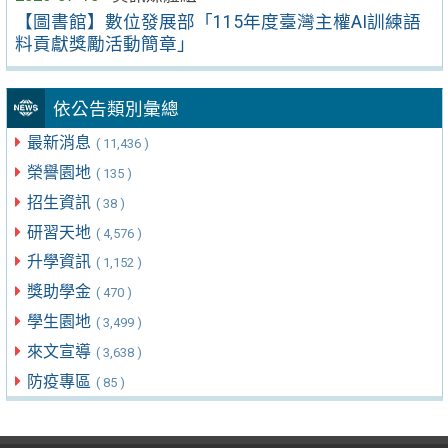
【圖書館】數位發展部「115年度臺灣主權AI訓練語
料貢獻獎勵活動簡章」
依公告類別彙總
最新消息
( 11,436 )
榮譽園地
( 135 )
招生資訊
( 38 )
研習天地
( 4,576 )
升學資訊
( 1,152 )
獎助學金
( 470 )
學生園地
( 3,499 )
來文宣導
( 3,638 )
防疫專區
( 85 )