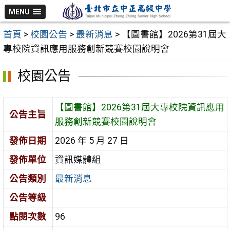
跳
MENU
至
首頁
>
校園公告
>
最新消息
>
【圖書館】2026第31屆大
主
專校院資訊應用服務創新競賽校園說明會
要
內
校園公告
容
區
【圖書館】2026第31屆大專校院資訊應用
公告主旨
服務創新競賽校園說明會
發佈日期
2026 年 5 月 27 日
發佈單位
資訊媒體組
公告類別
最新消息
公告等級
點閱次數
96