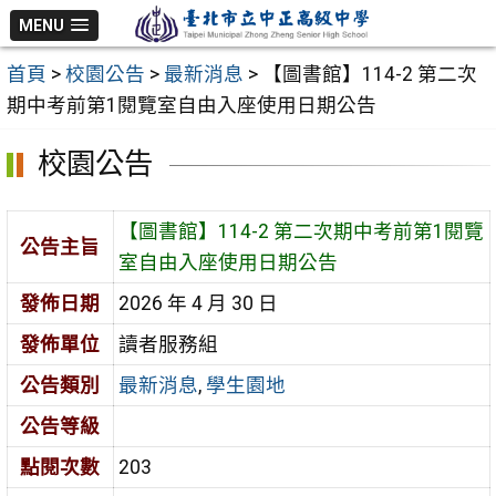
跳
MENU
至
首頁
>
校園公告
>
最新消息
>
【圖書館】114-2 第二次
主
期中考前第1閱覽室自由入座使用日期公告
要
內
校園公告
容
區
【圖書館】114-2 第二次期中考前第1閱覽
公告主旨
室自由入座使用日期公告
發佈日期
2026 年 4 月 30 日
發佈單位
讀者服務組
公告類別
最新消息
,
學生園地
公告等級
點閱次數
203