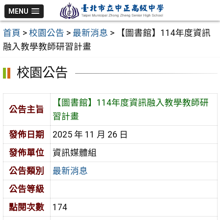
跳
MENU
至
首頁
>
校園公告
>
最新消息
>
【圖書館】114年度資訊
主
融入教學教師研習計畫
要
內
校園公告
容
區
【圖書館】114年度資訊融入教學教師研
公告主旨
習計畫
發佈日期
2025 年 11 月 26 日
發佈單位
資訊媒體組
公告類別
最新消息
公告等級
點閱次數
174