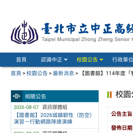
跳
至
主
要
內
容
區
首頁
認識中正
校園公告
行政單
首頁
>
校園公告
>
最新消息
>
【圖書館】114年度
校園
相關公告
2026-08-07
資訊媒體組
公告主旨
【圖書館】2026城鎮韌性（防空）
演習－行動網路降速演練
發佈日期