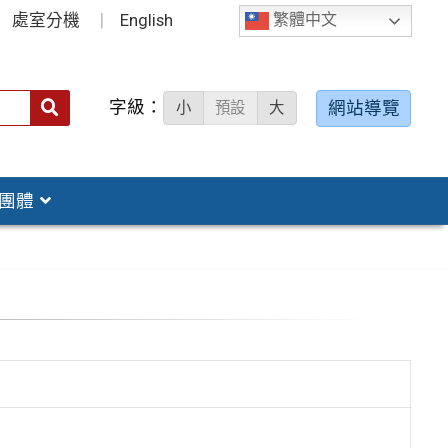
處室分機
English
繁體中文
字級：
送出
網站導覽
小
預設
大
搜
尋：
團體