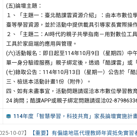
(五)論壇主題：
１、「主題一：臺北酷課雲資源介紹」：由本市數位學習
臺等學習資源，並於活動中提供載具引導家長實際操
２、「主題二：AI時代的親子共學指南－用對數位工具
工具於家庭端的應用與管理。
(六)活動報名：即日起至114年10月9日（星期四）
單一身分驗證服務」親子綁定後，透過「酷課雲」或「
(七)錄取公告：114年10月13日（星期一）公告於
三、檢送本活動計畫1份（附件）。
四、如有未盡事宜，活動問題請逕洽本市數位學習教育中心（
24 詢問；酷課APP或親子綁定問題請逕洽02-87986336
114年度「智慧學習，科技共育」家長論壇實施計
025-10-07】
【重要】有偏遠地區代理教師年資抵免實