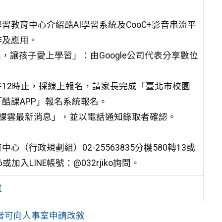
教育中心介紹酷AI學習系統及CooC+影音串流平
作及應用。
，讓孩子愛上學習」：由Google公司代表分享數位
中午12時止，採線上報名，請家長完成「臺北市校園
酷課APP」報名系統報名。
「酷課雲最新消息」，並以電話通知錄取者確認。
行政規劃組）02-25563835分機580轉13或
或加入LINE帳號：@032rjiko詢問。
畫
習者可向人事室申請改敘