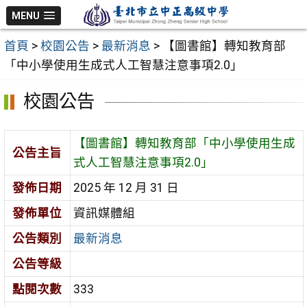
跳
MENU
至
首頁
>
校園公告
>
最新消息
>
【圖書館】轉知教育部
主
「中小學使用生成式人工智慧注意事項2.0」
要
內
校園公告
容
區
【圖書館】轉知教育部「中小學使用生成
公告主旨
式人工智慧注意事項2.0」
發佈日期
2025 年 12 月 31 日
發佈單位
資訊媒體組
公告類別
最新消息
公告等級
點閱次數
333