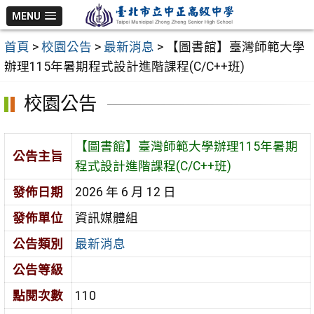
跳
MENU
至
首頁
>
校園公告
>
最新消息
>
【圖書館】臺灣師範大學
主
辦理115年暑期程式設計進階課程(C/C++班)
要
內
校園公告
容
區
【圖書館】臺灣師範大學辦理115年暑期
公告主旨
程式設計進階課程(C/C++班)
發佈日期
2026 年 6 月 12 日
發佈單位
資訊媒體組
公告類別
最新消息
公告等級
點閱次數
110