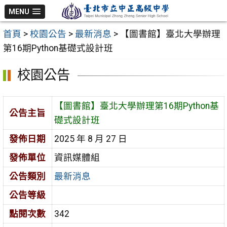
跳
MENU
至
首頁
>
校園公告
>
最新消息
>
【圖書館】臺北大學辦理
主
第16期Python基礎式設計班
要
內
校園公告
容
區
【圖書館】臺北大學辦理第16期Python基
公告主旨
礎式設計班
發佈日期
2025 年 8 月 27 日
發佈單位
資訊媒體組
公告類別
最新消息
公告等級
點閱次數
342