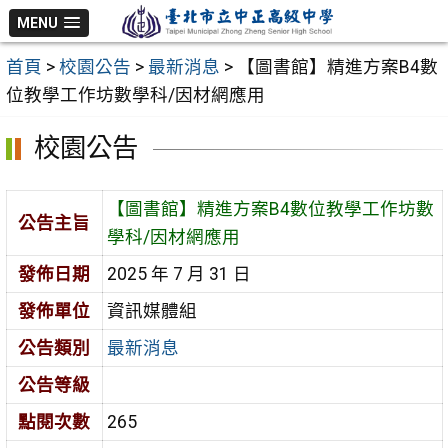
跳
MENU
至
首頁
>
校園公告
>
最新消息
>
【圖書館】精進方案B4數
主
位教學工作坊數學科/因材網應用
要
內
校園公告
容
區
【圖書館】精進方案B4數位教學工作坊數
公告主旨
學科/因材網應用
發佈日期
2025 年 7 月 31 日
發佈單位
資訊媒體組
公告類別
最新消息
公告等級
點閱次數
265