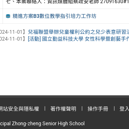
七、本案聯絡人：資訊媒體組蔡政安老師 27091630#1
精進方案B3數位教學指引培力工作坊
024-11-01】
兒福聯盟舉辦兒童權利公約之兒少表意研習
024-11-01】
[活動] 國立勤益科技大學 女性科學暨創藝手
網站安全與隱私權
著作權聲明
操作手冊
登
cipal Zhong-zheng Senior High School