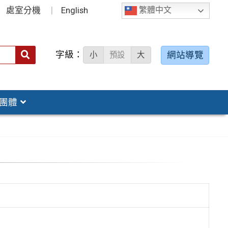
處室分機
English
繁體中文
字級：
送出
網站導覽
小
預設
大
搜
尋：
團體