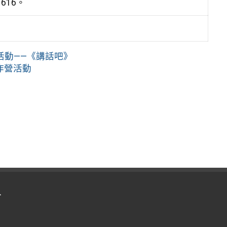
616。
活動——《講話吧》
作營活動
入