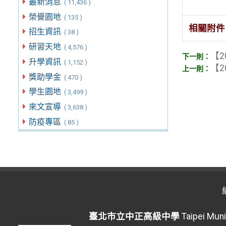
最新消息
( 11,436 )
榮譽園地
( 135 )
相關附件
招生資訊
( 38 )
研習天地
( 4,576 )
【2
升學資訊
( 1,152 )
【2
獎助學金
( 470 )
學生園地
( 3,499 )
來文宣導
( 3,638 )
防疫專區
( 85 )
臺北市立中正高級中學
Taipei Muni