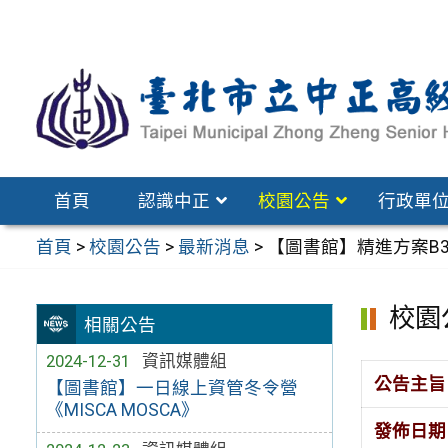
跳
至
主
要
內
容
區
首頁
認識中正
校園公告
行政單
首頁
>
校園公告
>
最新消息
>
【圖書館】精進方案B
校園
相關公告
2024-12-31
資訊媒體組
公告主旨
【圖書館】一日線上資管冬令營
《MISCA MOSCA》
發佈日期