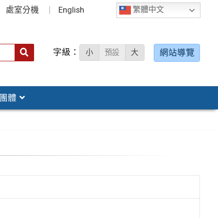
處室分機
English
繁體中文
字級：
送出
網站導覽
小
預設
大
搜
尋：
團體