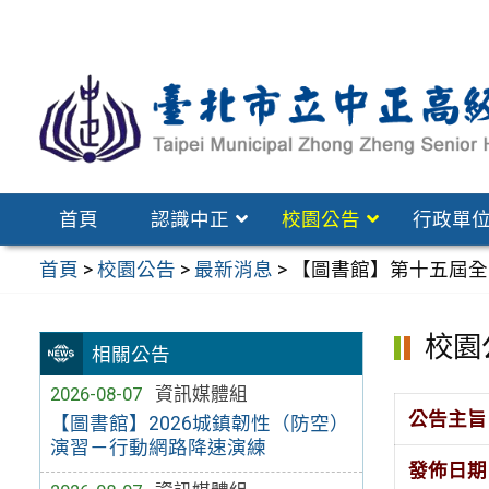
跳
至
主
要
內
容
區
首頁
認識中正
校園公告
行政單
首頁
>
校園公告
>
最新消息
>
【圖書館】第十五屆全
校園
相關公告
2026-08-07
資訊媒體組
公告主旨
【圖書館】2026城鎮韌性（防空）
演習－行動網路降速演練
發佈日期