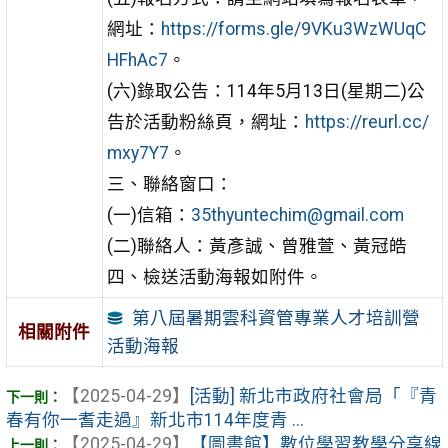
網址：
https://forms.gle/9VKu3WzWUqC
HFhAc7
。
(六)錄取公告：114年5月13日(星期二)公
告於活動粉絲頁，網址：
https://reurl.cc/
mxy7Y7
。
三、聯絡窗口：
(一)信箱：
35thyuntechim@gmail.com
(二)聯絡人：黃彥誠、曾雅萱、黃冠皓
四、檢送活動海報如附件。
第八屆暑期雲科資管專業人才培訓營
相關附件
活動海報
【2025-04-29】
[活動] 新北市政府社會局「『青
春有你一耆走過』新北市114年度青 ...
【2025-04-29】
【圖書館】數位學習教學分享線