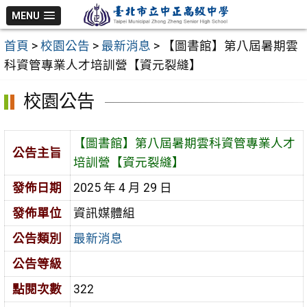
跳
MENU
至
首頁
>
校園公告
>
最新消息
>
【圖書館】第八屆暑期雲
主
科資管專業人才培訓營【資元裂縫】
要
內
校園公告
容
區
【圖書館】第八屆暑期雲科資管專業人才
公告主旨
培訓營【資元裂縫】
發佈日期
2025 年 4 月 29 日
發佈單位
資訊媒體組
公告類別
最新消息
公告等級
點閱次數
322