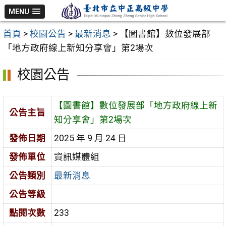
跳
MENU
至
首頁
>
校園公告
>
最新消息
>
【圖書館】數位發展部
主
「地方政府線上新知分享會」第2場次
要
內
校園公告
容
區
【圖書館】數位發展部「地方政府線上新
公告主旨
知分享會」第2場次
發佈日期
2025 年 9 月 24 日
發佈單位
資訊媒體組
公告類別
最新消息
公告等級
點閱次數
233