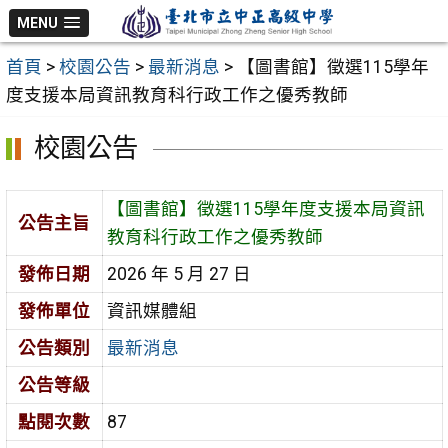
跳
MENU
至
首頁
>
校園公告
>
最新消息
>
【圖書館】徵選115學年
主
度支援本局資訊教育科行政工作之優秀教師
要
內
校園公告
容
區
【圖書館】徵選115學年度支援本局資訊
公告主旨
教育科行政工作之優秀教師
發佈日期
2026 年 5 月 27 日
發佈單位
資訊媒體組
公告類別
最新消息
公告等級
點閱次數
87