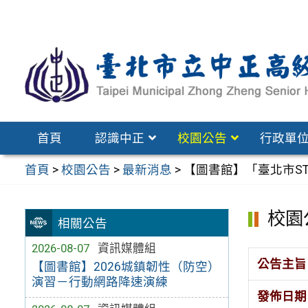
跳
至
主
要
內
容
區
首頁
認識中正
校園公告
行政單
首頁
>
校園公告
>
最新消息
>
【圖書館】「臺北市S
校園
相關公告
2026-08-07
資訊媒體組
公告主旨
【圖書館】2026城鎮韌性（防空）
演習－行動網路降速演練
發佈日期