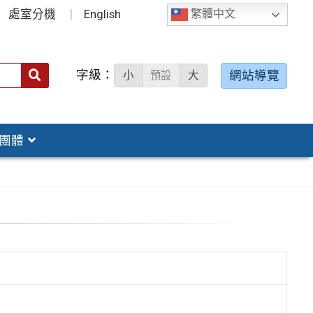
處室分機
English
繁體中文
字級：
送出
網站導覽
小
預設
大
搜
尋：
團體