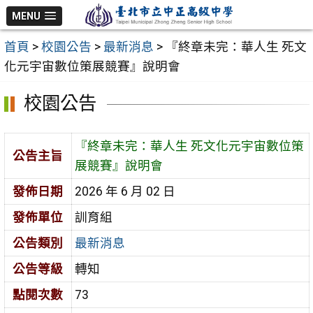
跳
MENU
至
首頁
>
校園公告
>
最新消息
>
『終章未完：華人生 死文
主
化元宇宙數位策展競賽』說明會
要
內
校園公告
容
區
『終章未完：華人生 死文化元宇宙數位策
公告主旨
展競賽』說明會
發佈日期
2026 年 6 月 02 日
發佈單位
訓育組
公告類別
最新消息
公告等級
轉知
點閱次數
73