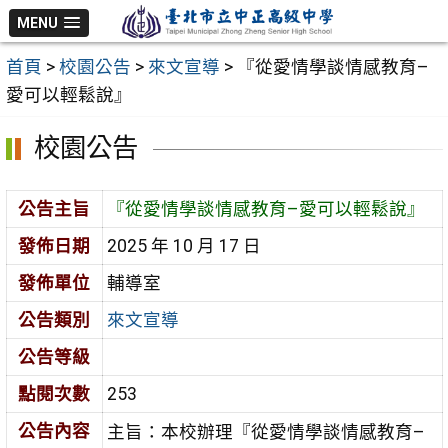
跳
MENU
至
首頁
>
校園公告
>
來文宣導
>
『從愛情學談情感教育–
主
愛可以輕鬆說』
要
內
校園公告
容
區
公告主旨
『從愛情學談情感教育–愛可以輕鬆說』
發佈日期
2025 年 10 月 17 日
發佈單位
輔導室
公告類別
來文宣導
公告等級
點閱次數
253
公告內容
主旨：本校辦理『從愛情學談情感教育–