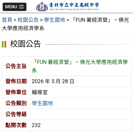
跳
MENU
至
首頁
>
校園公告
>
學生園地
>
「FUN 暑經濟營」。佛光
主
大學應用經濟學系
要
內
校園公告
容
區
「FUN 暑經濟營」。佛光大學應用經濟學
公告主旨
系
發佈日期
2026 年 5 月 28 日
發佈單位
輔導室
公告類別
學生園地
公告等級
點閱次數
232